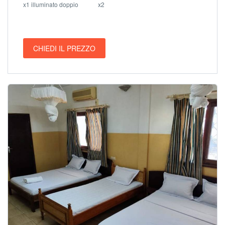
x1 illuminato doppio
x2
CHIEDI IL PREZZO