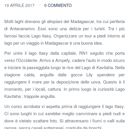
19 APRILE 2017
0 COMMENTO
Molti laghi drenano gli altopiani del Madagascar, tra cui periferia
di Antananarivo. Essi sono una delizia per i turisti. Tra i più
famosi faccia Lago Itasy. Organizzare un tour a piedi intorno al
lago per un viaggio in Madagascar è una buona idea.
Per unire il lago Itasy dalla capitale, RN1 seguito che porta
verso l'Occidente. Arrivo a Ampefy, cadere l'auto in modo sicuro
e iniziare la passeggiata lungo le rive del Lago di Kavitaha. Nella
stagione calda, anguille dalle gocce Lily spendere per
raggiungere il mare per la deposizione delle uova. Questo è il
momento, per i locali, cattura. In primo luogo la curiosità Lago
Kavitaha : trappole anguilla.
Un corso acrobata vi aspetta prima di raggiungere il lago Itasy.
Ci sono luoghi in cui sarebbe meglio camminare a piedi nudi e
dove è vietato scattare foto. Si attraversano i fiumi o valli sulla
rampa, senza canali sotterranei, costruita da tronchi.