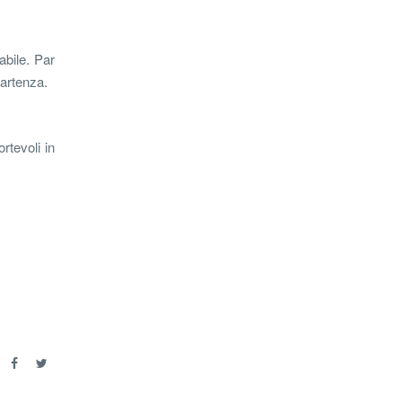
abile. Par
partenza.
rtevoli in
e