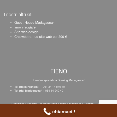
I nostri altri siti
Guest House Madagascar
amo viaggiare
Sito web design
Creaweb.re, tuo sito web per 390 €
FIENO
Il vostro specialista Booking Madagascar
+261 34 14 540 40
Tel (dalla Francia) :
034 14 540 40
Tel (dal Madagascar) :
Creazione Creaweb
–
Pubblica il tuo negozio di business
–
prezzi
–
Avviso
legale
chiamaci !