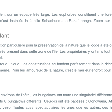
dent sur un espace très large. Les euphorbes constituent une forê
s’est installée la famille Schachenmann-Razafimanga. Zoom sur l
lant
 particulière pour la préservation de la nature que le lodge a été con
s présent dans cette zone de l’île. Les propriétaires y ont mis tout
i.
esque unique. Les constructions se fondent parfaitement dans le déco
le-même. Pour les amoureux de la nature, c’est le meilleur endroit pour
virons de l’hôtel, les bungalows ont toute une singularité différente.
nts 8 bungalows différents. Ceux-ci ont été baptisés : Gondwana, Afr
vezo. Toutes aussi spectaculaires les unes que les autres, ces ha