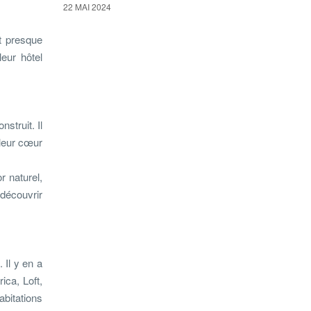
22 MAI 2024
t presque
eur hôtel
struit. Il
 leur cœur
r naturel,
 découvrir
 Il y en a
ica, Loft,
bitations