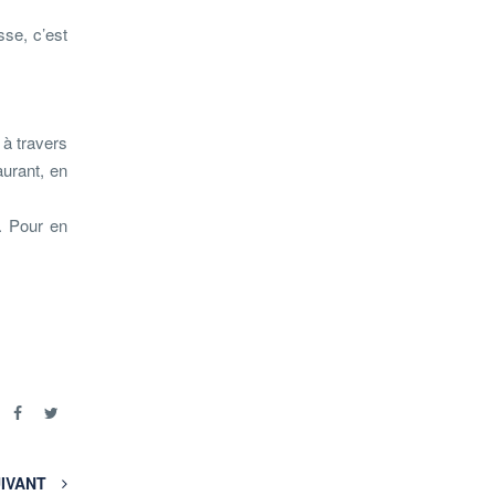
sse, c’est
 à travers
aurant, en
x. Pour en
r
IVANT