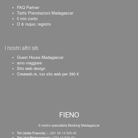
FAQ Partner
Tarifs Prenotazioni Madagascar
il mio conto
O & rsquo; registro
I nostri altri siti
Guest House Madagascar
amo viaggiare
Sito web design
Creaweb.re, tuo sito web per 390 €
FIENO
Il vostro specialista Booking Madagascar
+261 34 14 540 40
Tel (dalla Francia) :
034 14 540 40
Tel (dal Madagascar) :