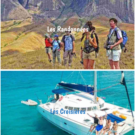
Les randonnées
L’immense territoire malgache aux paysages variés est une
terre d’aventure et un terrain de jeu incroyable pour les
amateurs de sports et de découvertes. De nombreux
Les Randonnées
itinéraires pour un trekking s’offrent à vous sur notre
fabuleuse île.
En savoir plus >
Les Croisières
Découvrez Madagascar vu de l’Océan, ses côtes, ses îlots
vierges, sa faune sous-marine exceptionnelle et ses réserves
d’oiseaux tous plus colorés les uns que les autres. En
Les Croisières
croisière de trois à onze jours, profitez d’un dépaysement total
à Madagascar