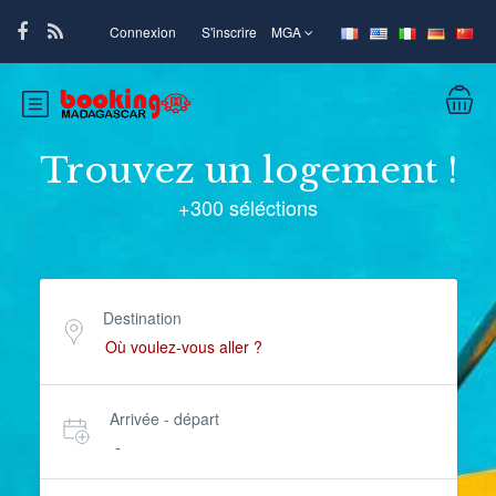
Connexion
S'inscrire
MGA
Trouvez un logement !
+300 séléctions
Destination
Arrivée - départ
-