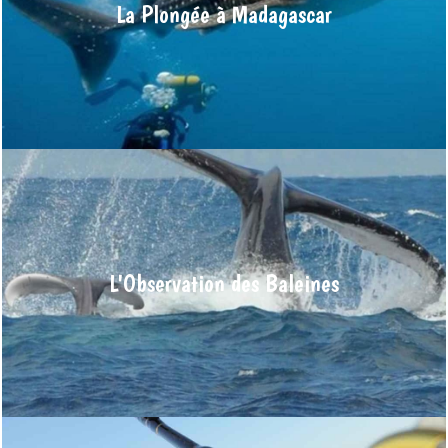
région de Nosy Be qui offrent des sites de plongée sous-
La Plongée à Madagascar
marine de grande qualité et Sainte-Marie ou Nosy-Boraha à
Madagascar
En savoir plus >
Rencontre
Chaque année de juin à septembre, les baleines à bosse
migrent au large des côtes nord-est de Madagascar pour
s’accoupler et mettre bas. Vous pourrez ainsi embarquer en
L'Observation des Baleines
petits groupes, pour observer ces impressionnants
mammifères.
En savoir plus >