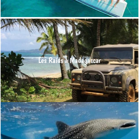
En savoir plus >
4x4, Moto ou Quad
En road trip moto, en raid tout terrain de quelques jours ou
quelques semaines, ou en randonnée quad, partez à la
découverte de Madagascar. Un séjour inoubliable vous attend
Les Raids à Madagascar
en dehors des sentiers battus et pistes sauvages de
Madagascar.
En savoir plus >
Raies et les tortues
On dénombre de nombreux spots parfaits pour votre prochain
voyage plongée ! Les plus importants étant ceux dans la