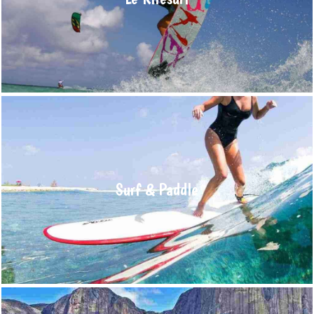
kitesurf et le windsurf, grâce à un vent continu qui souffle sur
les côtes
En savoir plus >
Surf & Paddle
Les destinations idéales pour pratiquer le surf ne sont
vraiment pas les mêmes que les spots de kitesurf ou de
windsurf. Les raisons sont d’ordre climatique et géographique,
Surf & Paddle
sachant que le vent et le relief des fonds sous-marins
conditionnent la houle.
En savoir plus >