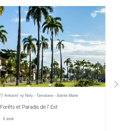
›
Ankanin' ny Nofy - Tamatave - Sainte Marie
Antan
Be Rafia
Forêts et Paradis de l’ Est
Aventu
0 avis
0 avis