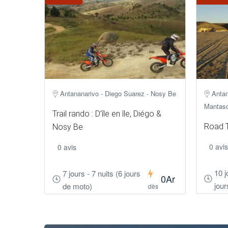
Antananarivo - Diego Suarez - Nosy Be
Antan
Mantaso
Trail rando : D’île en île, Diégo &
Road T
Nosy Be
0 avis
0 avis
10 j
7 jours - 7 nuits (6 jours
0Ar
jour
de moto)
dès