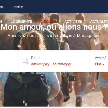
com
Contact
LS
LOGEMENTS
CIRCUITS
ACTIVITÉS
ACTUALIT
Mon amour, ou allons nous ?
Réservez des circuits incroyables à Madagascar
De - à
Avancé
-
dd/mm/yyyy
dd/mm/yyyy
Plus