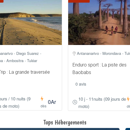
anarivo - Diego Suarez -
Antananarivo - Morondava - Tul
a - Ambositra - Tuléar
Enduro sport : La piste des
rip : La grande traversée
Baobabs
0 avis
ours / 10 nuits (9
10 j - 11nuits (09 jours de
0Ar
s de moto)
moto)
dès
d
Tops Hébergements