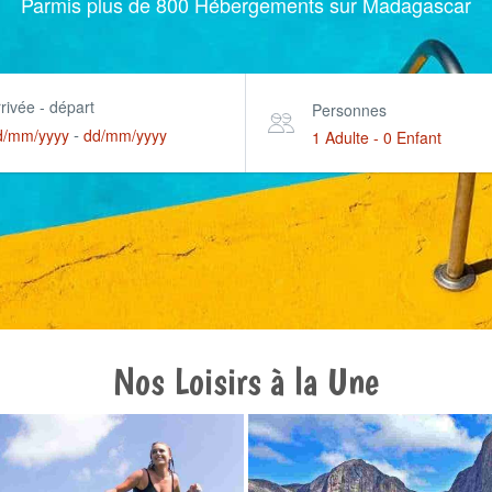
Parmis plus de 800 Hébergements sur Madagascar
rivée - départ
Personnes
-
d/mm/yyyy
dd/mm/yyyy
1 Adulte
-
0 Enfant
Nos Loisirs à la Une
Surf & Paddle
Les randonné