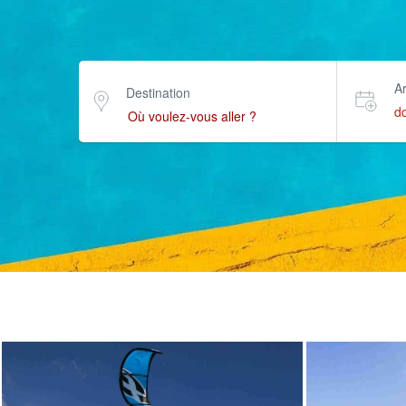
Ar
Destination
d
Kitsurf & Windsurf