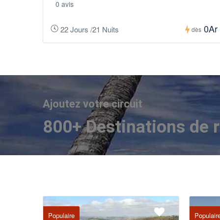
0 avis
0Ar
22 Jours /21 Nuits
dès
Ajoutez votre circuit
800+ Destinations de r
Populaire
Populair