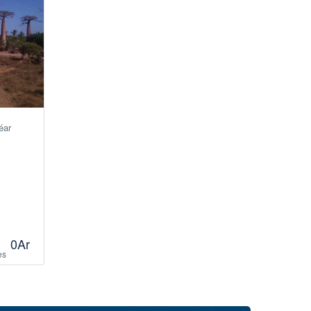
éar
0Ar
ès