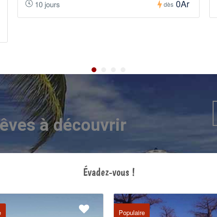
0Ar
10 jours
dès
êves à découvrir
Évadez-vous !
e
Populaire