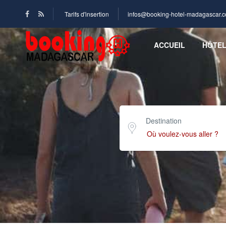
Tarifs d'insertion
infos@booking-hotel-madagascar.
ACCUEIL
HÔTE
Destination